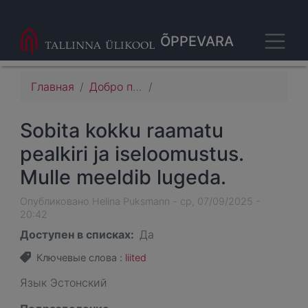
Перейти
к
Toggl
основному
ÕPPEVARA
содержанию
Строка
Главная
Добро пожаловать на страницу для создания учебных материалов Таллиннского университета!
навигации
Sobita kokku raamatu
pealkiri ja iseloomustus.
Mulle meeldib lugeda.
Опубликовано
Helina Puksmann
-
ср, 07/09/2025 -
20:42
Доступен в списках
Да
Ключевые слова
liited
Язык
Эстонский