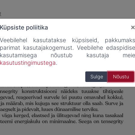
t
Küpsiste poliitika
Veebilehel kasutatakse küpsiseid, pakkumak
parimat kasutajakogemust. Veebilehe edaspidis
kasutamisega nõustub kasutaja mei
kasutustingimustega
.
Sulge
Nõustu