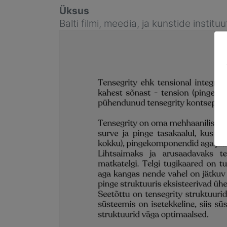
Üksus
Balti filmi, meedia, ja kunstide instituu