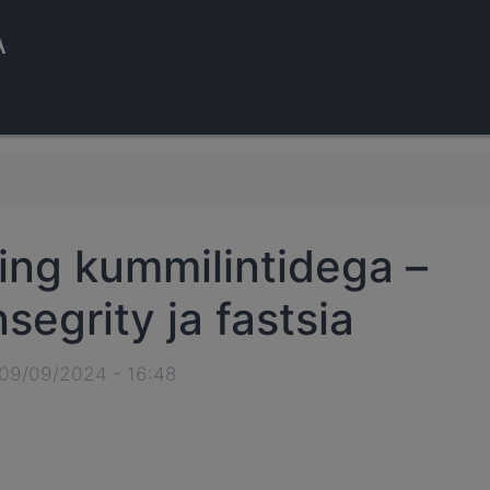
A
ning kummilintidega –
segrity ja fastsia
 09/09/2024 - 16:48